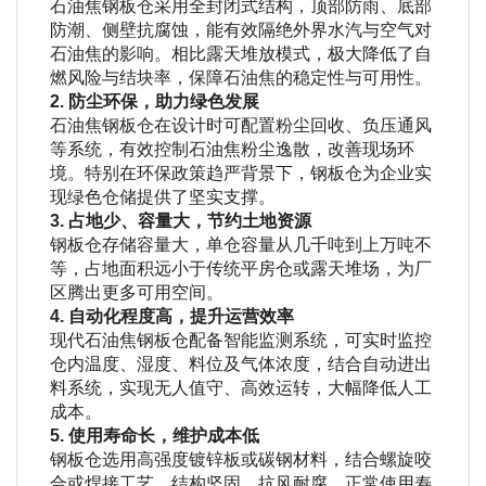
石油焦钢板仓采用全封闭式结构，顶部防雨、底部
防潮、侧壁抗腐蚀，能有效隔绝外界水汽与空气对
石油焦的影响。相比露天堆放模式，极大降低了自
燃风险与结块率，保障石油焦的稳定性与可用性。
2. 防尘环保，助力绿色发展
石油焦钢板仓在设计时可配置粉尘回收、负压通风
等系统，有效控制石油焦粉尘逸散，改善现场环
境。特别在环保政策趋严背景下，钢板仓为企业实
现绿色仓储提供了坚实支撑。
3. 占地少、容量大，节约土地资源
钢板仓存储容量大，单仓容量从几千吨到上万吨不
等，占地面积远小于传统平房仓或露天堆场，为厂
区腾出更多可用空间。
4. 自动化程度高，提升运营效率
现代石油焦钢板仓配备智能监测系统，可实时监控
仓内温度、湿度、料位及气体浓度，结合自动进出
料系统，实现无人值守、高效运转，大幅降低人工
成本。
5. 使用寿命长，维护成本低
钢板仓选用高强度镀锌板或碳钢材料，结合螺旋咬
合或焊接工艺，结构坚固、抗风耐腐，正常使用寿