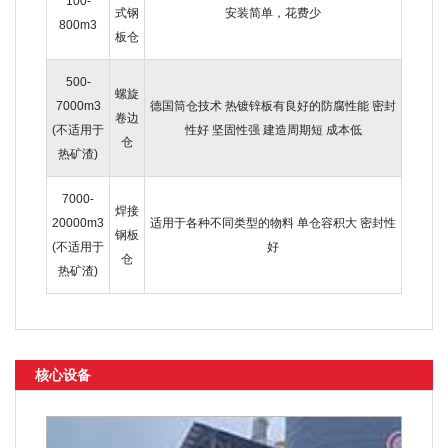
100-
式钢
安装简单，花费少
800m3
板仓
500-
螺旋
7000m3
德国筒仓技术 热镀锌板有良好的防腐性能 密封
卷边
(不适用于
性好 坚固性强 建造周期短 成本低
仓
热矿渣)
7000-
焊接
20000m3
适用于各种不同类型的物料 单仓容积大 密封性
钢板
(不适用于
好
仓
热矿渣)
核心设备