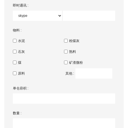
即时通讯 :
物料 :
水泥
粉煤灰
石灰
熟料
煤
矿渣微粉
原料
其他 :
单仓容积 :
数量 :